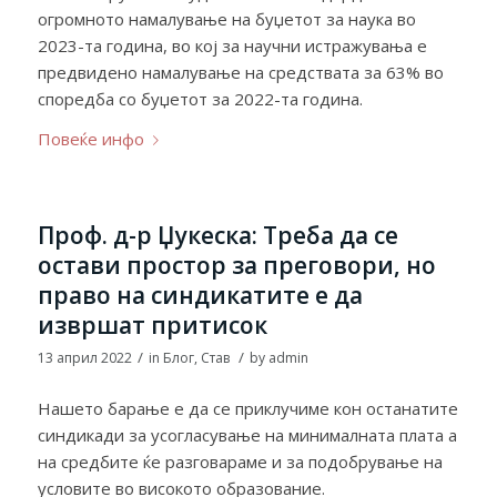
огромното намалување на буџетот за наука во
2023-та година, во кој за научни истражувања е
предвидено намалување на средствата за 63% во
споредба со буџетот за 2022-та година.
Повеќе инфо
Проф. д-р Џукеска: Треба да се
остави простор за преговори, но
право на синдикатите е да
извршат притисок
/
/
13 април 2022
in
Блог
,
Став
by
admin
Нашето барање е да се приклучиме кон останатите
синдикади за усогласување на минималната плата а
на средбите ќе разговараме и за подобрување на
условите во високото образование.