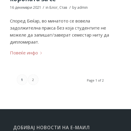
/
/
16 декември 2021
in
Блог
,
Став
by
admin
Според Беќар, во минатото се вовела
задолжителна пракса без која студентите не
можеле да запишат/заверат семестар ниту да
дипломираат.
Повеќе инфо
1
2
Page 1 of 2
ДОБИВАЈ НОВОСТИ НА Е-МАИЛ