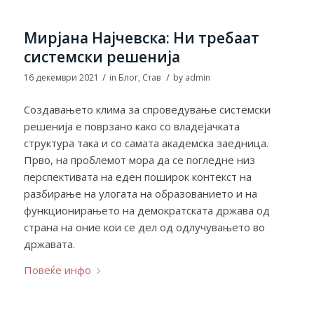
Мирјана Најчевска: Ни требаат
системски решенија
/
/
16 декември 2021
in
Блог
,
Став
by
admin
Создавањето клима за спроведување системски
решенија е поврзано како со владејачката
структура така и со самата академска заедница.
Прво, на проблемот мора да се погледне низ
перспективата на еден поширок контекст на
разбирање на улогата на образованието и на
функционирањето на демократската држава од
страна на оние кои се дел од одлучувањето во
државата.
Повеќе инфо