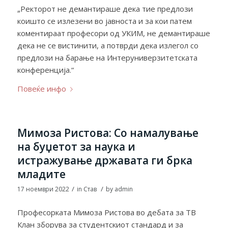
„Ректорот не демантираше дека тие предлози
коишто се излезени во јавноста и за кои патем
коментираат професори од УКИМ, не демантираше
дека не се вистинити, а потврди дека излегол со
предлози на барање на Интеруниверзитетската
конференција.“
Повеќе инфо
Мимоза Ристова: Со намалување
на буџетот за наука и
истражување државата ги брка
младите
/
/
17 ноември 2022
in
Став
by
admin
Професорката Мимоза Ристова во дебата за ТВ
Клан зборува за студентскиот стандард и за