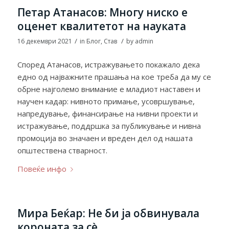
Петар Атанасов: Многу ниско е
оценет квалитетот на науката
/
/
16 декември 2021
in
Блог
,
Став
by
admin
Според Атанасов, истражувањето покажало дека
едно од најважните прашања на кое треба да му се
обрне најголемо внимание е младиот наставен и
научен кадар: нивното примање, усовршување,
напредување, финансирање на нивни проекти и
истражување, поддршка за публикување и нивна
промоција во значаен и вреден дел од нашата
општествена стварност.
Повеќе инфо
Мира Беќар: Не би ја обвинувала
короната за сè