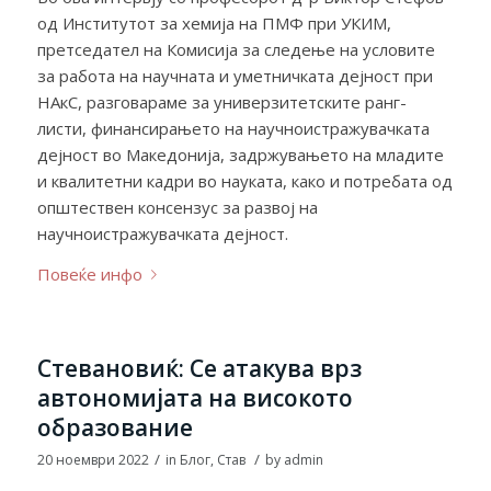
од Институтот за хемија на ПМФ при УКИМ,
претседател на Комисија за следење на условите
за работа на научната и уметничката дејност при
НАкС, разговараме за универзитетските ранг-
листи, финансирањето на научноистражувачката
дејност во Македонија, задржувањето на младите
и квалитетни кадри во науката, како и потребата од
општествен консензус за развој на
научноистражувачката дејност.
Повеќе инфо
Стевановиќ: Се атакува врз
автономијата на високото
образование
/
/
20 ноември 2022
in
Блог
,
Став
by
admin