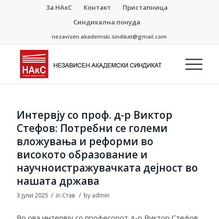
За НАкС
Контакт
Пристапница
Синдикална понуда
nezavisen.akademski.sindikat@gmail.com
Интервју со проф. д-р Виктор
Стефов: Потребни се големи
вложувања и реформи во
високото образование и
научноистражувачката дејност во
нашата држава
/
/
3 јули 2025
in
Став
by
admin
Во ова интервју со професорот д-р Виктор Стефов