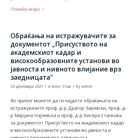
Повеќе инфо
Обраќања на истражувачите за
документот „Присуството на
академскиот кадар и
високообразовните установи во
јавноста и нивното влијание врз
заедницата“
/
/
26 декември 2021
in
Блог
,
Став
by
admin
Во прилог можете да ги најдете обраќањата на
истражувачите проф. д-р Драгор Заревски, проф. д-
р Мирјана Најчевска и проф. д-р Бисера Станкова,
за документот Присуството на академскиот кадар
и високообразовните установи во јавноста и
нивното влијание врз заедницата.