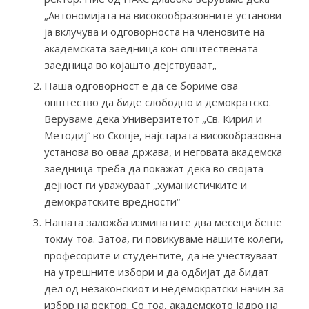
„Автономијата на високообразовните установи
ја вклучува и одговорноста на членовите на
академската заедница кон општествената
заедница во којашто дејствуваат„
Наша одговорност е да се бориме ова
општество да биде слободно и демократско.
Веруваме дека Универзитетот „Св. Кирил и
Методиј“ во Скопје, најстарата високобразовна
установа во оваа држава, и неговата академска
заедница треба да покажат дека во својата
дејност ги уважуваат „хуманистичките и
демократските вредности“
Нашата заложба изминатите два месеци беше
токму тоа. Затоа, ги повикуваме нашите колеги,
професорите и студентите, да не учествуваат
на утрешните избори и да одбијат да бидат
дел од незаконскиот и недемократски начин за
избор на ректор. Со тоа, академското јадро на