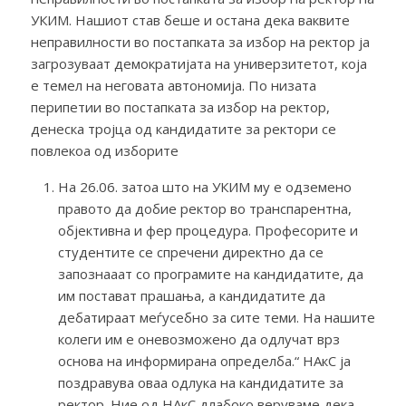
УКИМ. Нашиот став беше и остана дека ваквите
неправилности во постапката за избор на ректор ја
загрозуваат демократијата на универзитетот, која
е темел на неговата автономија. По низата
перипетии во постапката за избор на ректор,
денеска тројца од кандидатите за ректори се
повлекоа од изборите
На 26.06. затоа што на УКИМ му е одземено
правото да добие ректор во транспарентна,
објективна и фер процедура. Професорите и
студентите се спречени директно да се
запознааат со програмите на кандидатите, да
им постават прашања, а кандидатите да
дебатираат меѓусебно за сите теми. На нашите
колеги им е оневозможено да одлучат врз
основа на информирана определба.“ НАкС ја
поздравува оваа одлука на кандидатите за
ректор. Ние од НАкС длабоко веруваме дека