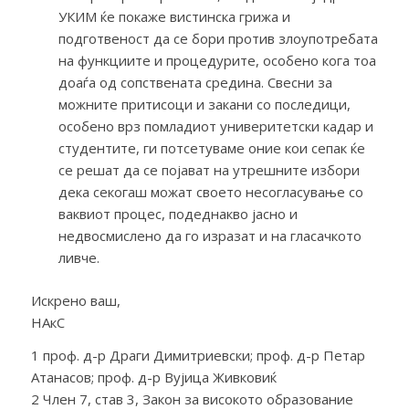
УКИМ ќе покаже вистинска грижа и
подготвеност да се бори против злоупотребата
на функциите и процедурите, особено кога тоа
доаѓа од сопствената средина. Свесни за
можните притисоци и закани со последици,
особено врз помладиот универитетски кадар и
студентите, ги потсетуваме оние кои сепак ќе
се решат да се појават на утрешните избори
дека секогаш можат своето несогласување со
ваквиот процес, подеднакво јасно и
недвосмислено да го изразат и на гласачкото
ливче.
Искрено ваш,
НАкС
1 проф. д-р Драги Димитриевски; проф. д-р Петар
Атанасов; проф. д-р Вујица Живковиќ
2 Член 7, став 3, Закон за високото образование