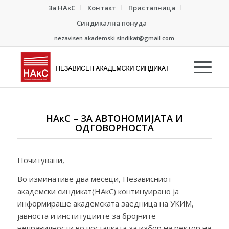
За НАкС
Контакт
Пристапница
Синдикална понуда
nezavisen.akademski.sindikat@gmail.com
НАкС – ЗА АВТОНОМИЈАТА И
ОДГОВОРНОСТА
Почитувани,
Во изминативе два месеци, Независниот
академски синдикат(НАкС) континуирано ја
информираше академската заедница на УКИМ,
јавноста и институциите за бројните
неправилности во постапката за избор на ректор на