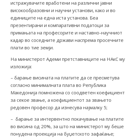
истражувачите вработени на различни јавни
високообразовни и научни установи, како и во
единиците на една иста установа. Беа
презентирани и компаративни податоци за
примањата на професорите и наставно-научниот
кадар во соседните држави наспрема просечните
плати во тие земји.
На министерот Адеми претставниците на НАкС му
изложија:
– барање висината на платите да се пресметува
согласно минималната плата во Република
Македонија помножена со соодветен коефициент
за секое звање, а коефициентот за звањето
редовен професор да изнесува најмалку 5;
– барање за интервентно покачување на платите
во висина од 20%, за што на министерот му беше
понудена проекција на буџетското зафаќање;