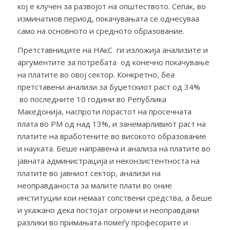
кој е клучен за развојот на општеството. Сепак, во
изминатиов период, покачувањата се однесуваа
само на основното и средното образование.
Претставниците на НАкС ги изложија анализите и
аргументите за потребата од конечно покачување
на платите во овој сектор. Конкретно, беа
претставени анализи за буџетскиот раст од 34%
во пoследните 10 години во Република
Македонија, наспроти порастот на просечната
плата во РМ од над 13%, и занемарливиот раст на
платите на вработените во високото образование
и науката. Беше направена и анализа на платите во
јавната администрација и неконзистентноста на
платите во јавниот сектор, анализи на
неоправданоста за малите плати во оние
институции кои немаат сопствени средства, а беше
и укажано дека постојат огромни и неоправдани
разлики во примањата помеѓу професорите и