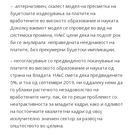
– алтернативен, скалест модел на пресметка на
буџетските издвојувања за платите на
вработените во високото образование и науката.
Доколку ваквиот модел се спроведе во вид на
системска промена, НАкС цени дека на подолг рок
би се анулирала неправедната нееднаквост на
платите, без прекумерни буџетски импликации;
– несогласување со предвиденото покачување на
платите во високото образование и науката од
страна на Владата. НАкС смета дека предвидените
5%, и тоа од септември 2019, ни оддалеку нема да
го ублажи растечкото незадоволство на
вработените ниту, пак, ќе го реши проблемот со
неатрактивноста за младите кадри, како и одливот
на постоечките квалитетни кадри од овој
исклучително значаен сектор за развој на
општеството во целина.