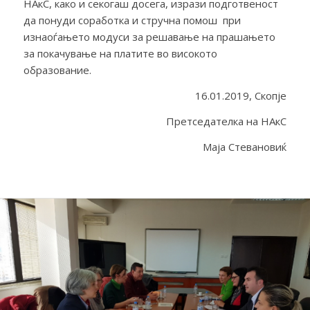
НАкС, како и секогаш досега, изрази подготвеност
да понуди соработка и стручна помош при
изнаоѓањето модуси за решавање на прашањето
за покачување на платите во високото
образование.
16.01.2019, Скопје
Претседателка на НАкС
Маја Стевановиќ