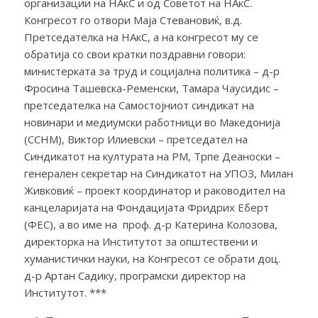
организации на НАкС и од Советот на НАкС.
Конгресот го отвори Маја Стевановиќ, в.д.
Претседателка на НАкС, а на конгресот му се
обратија со свои кратки поздравни говори:
министерката за труд и социјална политика – д-р
Фросина Ташевска-Ременски, Тамара Чаусидис –
претседателка на Самостоjниот синдикат на
новинари и медиумски работници во Македонија
(ССНМ), Виктор Илиевски – претседател на
Синдикатот на културата на РМ, Трпе Деаноски –
генерален секретар на Синдикатот на УПОЗ, Милан
Живковиќ – проект координатор и раководител на
канцеларијата на Фондацијата Фридрих Еберт
(ФЕС), а во име на проф. д-р Катерина Колозова,
директорка на Институтот за општествени и
хуманистички науки, на Конгресот се обрати доц.
д-р Артан Садику, програмски директор на
Институтот. ***