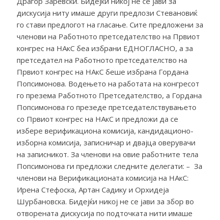
Драгор Заревски. Бидејќи никој не се јави за
дискусија ниту имаше други предлози Стевановиќ
го стави предлогот на гласање. Сите предложени за
членови на Работното претседателство на Првиот
конгрес на НАкС беа избрани ЕДНОГЛАСНО, а за
претседател на Работното претседателство на
Првиот конгрес на НАкС беше избрана Гордана
Попсимонова. Водењето на работата на конгресот
го презема Работното Претседателство, а Гордана
Попсимонова го презеде претседателствувањето
со Првиот конгрес на НАкС и предложи да се
избере верификациона комисија, кандидационо-
изборна комисија, записничар и двајца оверувачи
на записникот. За членови на овие работните тела
Попсимонова ги предложи следните делегати: – За
членови на Верификационата комисија на НАкС:
Ирена Стефоска, Артан Садику и Орхидеја
Шурбановска. Бидејќи никој не се јави за збор во
отворената дискусија по подточката нити имаше