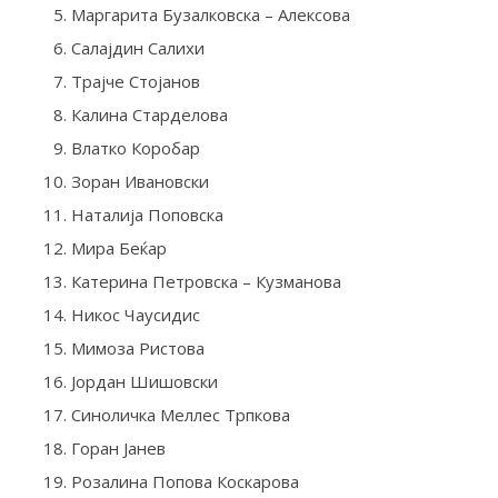
Маргарита Бузалковска – Алексова
Салајдин Салихи
Трајче Стојанов
Калина Старделова
Влатко Коробар
Зоран Ивановски
Наталија Поповска
Мира Беќар
Катерина Петровска – Кузманова
Никос Чаусидис
Мимоза Ристова
Јордан Шишовски
Синоличка Меллес Трпкова
Горан Јанев
Розалина Попова Коскарова