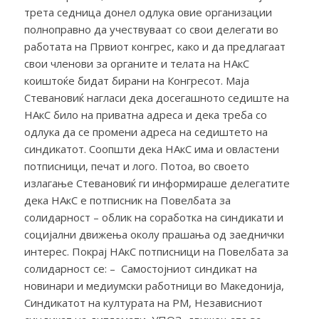
трета седница донел одлука овие организации
полноправно да учествуваат со свои делегати во
работата на Првиот конгрес, како и да предлагаат
свои членови за органите и телата на НАкС
коиштоќе бидат бирани на Конгресот. Маја
Стевановиќ нагласи дека досегашното седиште на
НАкС било на приватна адреса и дека треба со
одлука да се промени адреса на седиштето на
синдикатот. Соопшти дека НАкС има и овластени
потписници, печат и лого. Потоа, во своето
излагање Стевановиќ ги информираше делегатите
дека НАкС е потписник на Повелбата за
солидарност – облик на соработка на синдикати и
социјални движења околу прашања од заеднички
интерес. Покрај НАкС потписници на Повелбата за
солидарност се: – Самостоjниот синдикат на
новинари и медиумски работници во Македонија,
Синдикатот на културата на РМ, Независниот