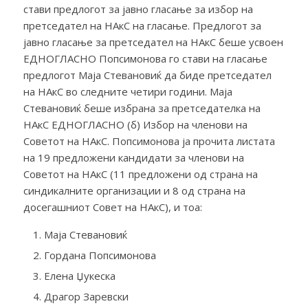
стави предлогот за јавно гласање за избор на
претседател на НАкС на гласање. Предлогот за
јавно гласање за претседател на НАкС беше усвоен
ЕДНОГЛАСНО Попсимонова го стави на гласање
предлогот Маја Стевановиќ да биде претседател
на НАкС во следните четири години. Маја
Стевановиќ беше избрана за претседателка на
НАкС ЕДНОГЛАСНО (б) Избор на членови на
Советот на НАкС. Попсимонова ја прочита листата
на 19 предложени кандидати за членови на
Советот на НАкС (11 предложени од страна на
синдикалните организации и 8 од страна на
досегашниот Совет на НАкС), и тоа:
Маја Стевановиќ
Гордана Попсимонова
Елена Џукеска
Драгор Заревски