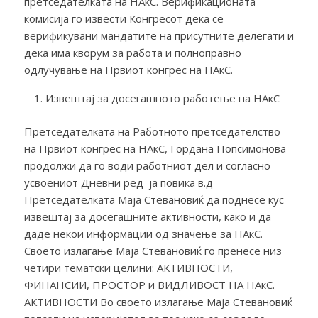
претседателката на НАкС. Верификационата
комисија го извести Конгресот дека се
верификувани мандатите на присутните делегати и
дека има кворум за работа и полноправно
одлучување на Првиот конгрес на НАкС.
Извештај за досегашното работење на НАкС
Претседателката на Работното претседателство
на Првиот конгрес на НАкС, Гордана Попсимонова
продолжи да го води работниот дел и согласно
усвоениот Дневни ред ја повика в.д
Претседателката Маја Стевановиќ да поднесе кус
извештај за досегашните активности, како и да
даде некои информации од значење за НАкС.
Своето излагање Маја Стевановиќ го пренесе низ
четири тематски целини: АКТИВНОСТИ,
ФИНАНСИИ, ПРОСТОР и ВИДЛИВОСТ НА НАкС.
АКТИВНОСТИ Во своето излагање Маја Стевановиќ