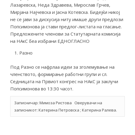
Лазаревска, Неда Здравева, Мирослав Грчев,
Мирјана Најчевска и Јасна Котевска. Бидејќи никој
не се јави за дискусија ниту имаше други предлози
Попсимонова ја стави предлог-листата на гласање.
Предложените членови за Статутарната комисија
на НАкС беа избрани ЕДНОГЛАСНО
Разно
Под Разно се нафрлаа идеи за зголемување на
членството, формирање работни групи и сл.
Седницата на Првиот конгрес на НАкС ја заклучи
Попсимонова во 13:30 часот.
Записничар: Мимоза Ристова Оверувачи на
записникот: Катерина Петровска ; Катерина Ралева.