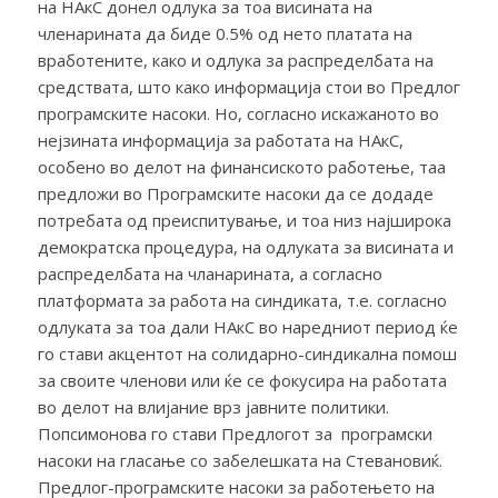
на НАкС донел одлука за тоа висината на
членарината да биде 0.5% од нето платата на
вработените, како и одлука за распределбата на
средствата, што како информација стои во Предлог
програмските насоки. Но, согласно искажаното во
нејзината информација за работата на НАкС,
особено во делот на финансиското работење, таа
предложи во Програмските насоки да се додаде
потребата од преиспитување, и тоа низ најширока
демократска процедура, на одлуката за висината и
распределбата на чланарината, а согласно
платформата за работа на синдиката, т.е. согласно
одлуката за тоа дали НАкС во наредниот период ќе
го стави акцентот на солидарно-синдикална помош
за своите членови или ќе се фокусира на работата
во делот на влијание врз јавните политики.
Попсимонова го стави Предлогот за програмски
насоки на гласање со забелешката на Стевановиќ.
Предлог-програмските насоки за работењето на