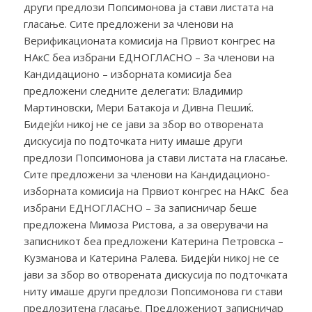
други предлози Попсимонова ја стави листата на
гласање. Сите предложени за членови на
Верификационата комисија на Првиот конгрес на
НАкС беа избрани ЕДНОГЛАСНО – За членови на
Кандидационо – изборната комисија беа
предложени следните делегати: Владимир
Мартиновски, Мери Батакоја и Дивна Пешиќ.
Бидејќи никој не се јави за збор во отворената
дискусија по подточката ниту имаше други
предлози Попсимонова ја стави листата на гласање.
Сите предложени за членови на Кандидационо-
изборната комисија на Првиот конгрес на НАкС беа
избрани ЕДНОГЛАСНО – За записничар беше
предложена Мимоза Ристова, а за оверувачи на
записникот беа предложени Катерина Петровска –
Кузманова и Катерина Ралева. Бидејќи никој не се
јави за збор во отворената дискусија по подточката
ниту имаше други предлози Попсимонова ги стави
предлозитена гласање. Предложениот записничар