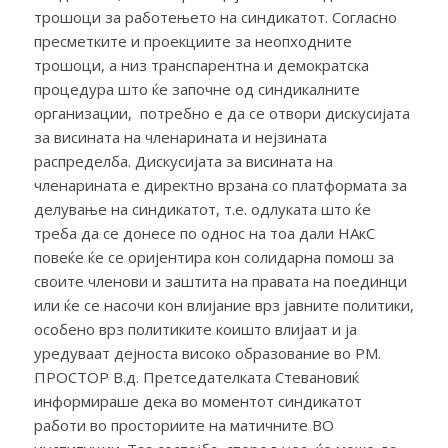
трошоци за работењето на синдикатот. Согласно
пресметките и проекциите за неопходните
трошоци, а низ транспарентна и демократска
процедура што ќе започне од синдикалните
организации, потребно е да се отвори дискусијата
за висината на членарината и нејзината
распределба. Дискусијата за висината на
членарината е директно врзана со платформата за
делување на синдикатот, т.е. одлуката што ќе
треба да се донесе по однос на тоа дали НАкС
повеќе ќе се оријентира кон солидарна помош за
своите членови и заштита на правата на поединци
или ќе се насочи кон влијание врз јавните политики,
особено врз политиките коишто влијаат и ја
уредуваат дејноста високо образование во РМ.
ПРОСТОР В.д. Претседателката Стевановиќ
информираше дека во моментот синдикатот
работи во просториите на матичните ВО