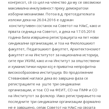
конгресот, сè со цел на членство да му се овозможи
максимална инклузивност преку демократски
изборни механизми. Потоа в.д. претседателката
изложи дека на 26.04.2016 е одржан
конститутивен состанок на Советот на НАкС, како и
првата седница на Советот, а дека на 17.05.2016
година била извршена регистрацијата на пет нови
синдикални организации, и тоа на Филолошкиот
факултет, Педагошкиот факултет, Архитектонскиот
факултет и на Институтот за национална историја,
сите при УКИМ, како и на Институт за општествени
и хуманистички науки кој е приватна непрофитна
високообразовна институција. Во продолжение
Стевановиќ нагласи дека во завршна фаза се
регистрациите на уште три синдикални
организации, и тоа: СО на ФЕИТ, СО на ПМФ и СО
на Институтот за фолклор. Иако регистрирањето на
последните три синдикални организации формално
не е завршено, сепак Советот на НАкС на својата