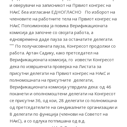
и оверувачи на записникот на Првиот конгрес на
НАкС беа изгласани ЕДНОГЛАСНО По изборот на
членовите на работните тела на Првиот конгрес на
НАкС Попсимонова ја повика Верификационата
комисија да започне со својата работа, а
едновремена даде пауза за останатите делегати.
῀῀῀ По получасовната пауза, Конгресот продолжи со
работа. Артан Садику, како претседател на
Верификационата комисија, го извести Конгресот
дека по извршената проверка на Листата за
присутни делегати на Првиот конгрес на НАкС и
полномошната на присутните делегати,
Верификационата комисија утврдила дека: од 46
поканети и ополномоштени делегати на Конгресот
се присутни 36, од кои, 28 делегати со полномошна
од претседателите на синдикалните организации и
8 делегати по функција (членови на Советот на
НАкС), а со одлука потпишана од в.д.