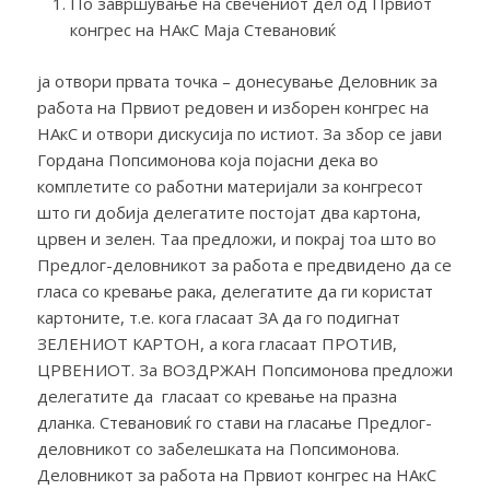
По завршување на свечениот дел од Првиот
конгрес на НАкС Маја Стевановиќ
ја отвори првата точка – донесување Деловник за
работа на Првиот редовен и изборен конгрес на
НАкС и отвори дискусија по истиот. За збор се јави
Гордана Попсимонова која појасни дека во
комплетите со работни материјали за конгресот
што ги добија делегатите постојат два картона,
црвен и зелен. Таа предложи, и покрај тоа што во
Предлог-деловникот за работа е предвидено да се
гласа со кревање рака, делегатите да ги користат
картоните, т.е. кога гласаат ЗА да го подигнат
ЗЕЛЕНИОТ КАРТОН, а кога гласаат ПРОТИВ,
ЦРВЕНИОТ. За ВОЗДРЖАН Попсимонова предложи
делегатите да гласаат со кревање на празна
дланка. Стевановиќ го стави на гласање Предлог-
деловникот со забелешката на Попсимонова.
Деловникот за работа на Првиот конгрес на НАкС