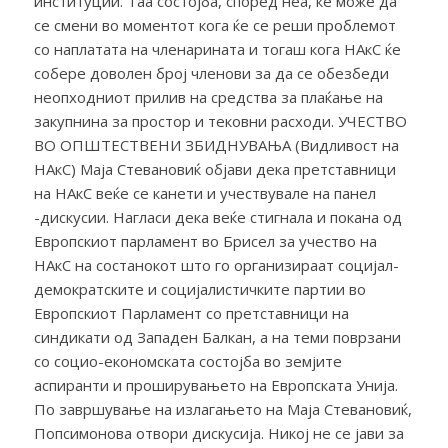
институции. Таа состојба, според неа, ќе може да
се смени во моментот кога ќе се реши проблемот
со наплатата на членарината и тогаш кога НАкС ќе
собере доволен број членови за да се обезбеди
неопходниот прилив на средства за плаќање на
закупнина за простор и тековни расходи. УЧЕСТВО
ВО ОПШТЕСТВЕНИ ЗБИДНУВАЊА (Видливост на
НАкС) Маја Стевановиќ објави дека претставници
на НАкС веќе се канети и учествувале на панел
-дискусии. Нагласи дека веќе стигнала и покана од
Европскиот парламент во Брисел за учество на
НАкС на состанокот што го организираат социјал-
демократските и социјалистичките партии во
Европскиот Парламент со претставници на
синдикати од Западен Балкан, а на теми поврзани
со социо-економската состојба во земјите
аспиранти и проширувањето на Европската Унија.
По завршување на излагањето на Маја Стевановиќ,
Попсимонова отвори дискусија. Никој не се јави за