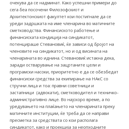
очекува да се надминат. Како успешни примери до
сега беа посочени Филозофскиот и
Архитектонскиот факултет кои постигнале да се
уреди задршката на име членарина во матичните
сметководства. Финансиското работење и
финансиската кондиција на синдикатот,
потенцираше Стевановиќ, ќе зависи од бројот на
членовите на синдикатот, но и од висината на
членарината во иднина. Стевановиќ истакна дека,
заради остварување на зацртаните цели и
програмски насоки, приоритетно е да се обезбедат
финансиски средства за екипирање на НАкС со
стручни лица и тоа: правни советници и
застапници (адвокати), сметководител и техничко-
административно лице. Во најскоро време, а по
уредувањето на плаќањето на членарината преку
матичните институции, ќе треба да се направи
пресметка за средствата со кои располага
синдикатот, како и проекција за неопходните