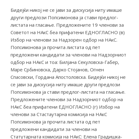
Бидејќи никој не се јави за дискусија ниту имаше
други предлози Попсимонова ја стави предлог-
листата на гласање. Предложените 19 членови за
Советот на НАкС беа прифатени ЕДНОГЛАСНО (в)
Избор на членови за Надзорен одбор на НАкС.
Попсимонова ја прочита листата од пет
предложени кандидати за членови на Надзорниот
одбор на НАкС и тоа: Билјана Секуловска-Габер,
Маре Србиновска, Дарко Стојанов, Огнен
Спасовски, Гордана Апостоловска. Бидејќи никој не
се јави за дискусија ниту имаше други предлози
Попсимонова ја стави предлог-листата на гласање.
Предложените членови за Надзорниот одбор на
НАкС беа прифатени ЕДНОГЛАСНО (г) Избор на
членови за Стастаутарна комисија на НАкС
Попсимонова ја прочита листата од пет
предложени кандидати за членови на
Статутарната комисија на НАкС: Елена Градишка-