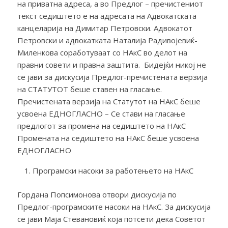
на приватна адреса, а во Предлог – пречистениот
текст седиштето е на адресата на Адвокатската
канцеларија на Димитар Петровски. Адвокатот
Петровски и адвокатката Наталија Радивојевиќ-
Миленкова соработуваат со НАкС во делот на
правни совети и правна заштита. Бидејќи никој не
се јави за дискусија Предлог-пречистената верзија
на СТАТУТОТ беше ставен на гласање.
Пречистената верзија на Статутот на НАкС беше
усвоена ЕДНОГЛАСНО – Се стави на гласање
предлогот за промена на седиштето на НАкС
Промената на седиштето на НАкС беше усвоена
ЕДНОГЛАСНО
Програмски насоки за работењето на НАкС
Гордана Попсимонова отвори дискусија по
Предлог-програмските насоки на НАкС. За дискусија
се јави Маја Стевановиќ која потсети дека Советот