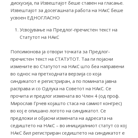
дискусија, па Извештајот беше ставен на гласање.
Извештајот за досегашната работа на НАкС беше
усвоен ЕДНОГЛАСНО
Усвојување на Предлог-пречистен текст на
Статутот на НАкС
Попсимонова ја отвори точката за Предлог-
пречистен текст на СТАТУТОТ. Таа ги појасни
измените во Статутот на НАкС што беа направени
во однос на претходната верзија со која
синдикатот е регистриран, а по помината јавна
расправа и со Одлука на Советот на НАкС. Се
прочита и предлог измената во Член 4 (од проф.
Мирослав Грчев којашто стаса на самиот конгрес)
во кој е опишано логото на синдикатот. Се
предложи и објасни измената на адресата на
седиштето на НАкС – во иницијалниот статут со кој
НАкС бил регистриран седиштето на синдикатот е