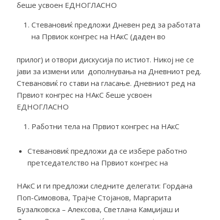
беше усвоен ЕДНОГЛАСНО
Стевановиќ предложи Дневен ред за работата
на Првиок конгрес на НАкС (даден во
прилог) и отвори дискусија по истиот. Никој не се
јави за измени или дополнувања на Дневниот ред.
Стевановиќ го стави на гласање. Дневниот ред на
Првиот конгрес на НАкС беше усвоен
ЕДНОГЛАСНО
Работни тела на Првиот конгрес на НАкС
Стевановиќ предложи да се избере работно
претседателство на Првиот конгрес на
НАкС и ги предложи следните делегати: Гордана
Поп-Симовова, Трајче Стојанов, Маргарита
Бузалковска – Алексова, Светлана Камџијаш и