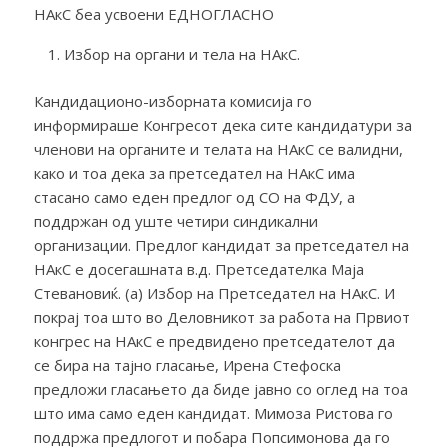
НАкС беа усвоени ЕДНОГЛАСНО
Избор на органи и тела на НАкС.
Кандидационо-изборната комисија го
информираше Конгресот дека сите кандидатури за
членови на органите и телата на НАкС се валидни,
како и тоа дека за претседател на НАкС има
стасано само еден предлог од СО на ФДУ, а
поддржан од уште четири синдикални
организации. Предлог кандидат за претседател на
НАкС е досегашната в.д. Претседателка Маја
Стевановиќ. (а) Избор на Претседател на НАкС. И
покрај тоа што во Деловникот за работа на Првиот
конгрес на НАкС е предвидено претседателот да
се бира на тајно гласање, Ирена Стефоска
предложи гласањето да биде јавно со оглед на тоа
што има само еден кандидат. Мимоза Ристова го
поддржа предлогот и побара Попсимонова да го