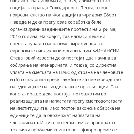
синдикат на дипломати, УПОЗ, движењата за
социјална правда Солидарност, Ленка, а под
покровителство на Фондацијата Фридрих Еберт.
Наведе и дека преку оваа соработка биле
организирани заедничките протести на 2-ри мај
2016 година. На крајот, таа нагласи дека ни
преостанува да направиме вмрежување со
европските синдикални организации. ФИНАНСИИ
Стевановиќ извести дека постојат два начина за
собирање на членарината, и тоа: (а) со директна
уплата на сметката на НАкС од страна на членовите
и (б) со задршка преку службите за сметководство
на единиците на синдикалните организации. Таа
констатираше дека постојат потешкотии во
реализацијата на наплатата преку сметковотствата
на институциите, иако постои законска обврска на
единиците да ја овозможат наплатата на
членарината. Истите потешкотии се правдаат со
технички проблеми коишто во најскоро време се