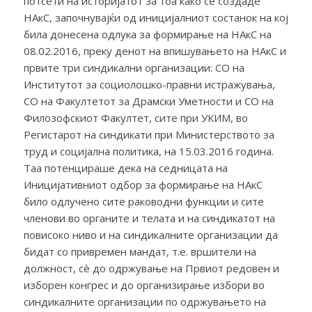
потсети на историјатот за тоа како се создаде
НАкС, започнувајќи од иницијалниот состанок на кој
била донесена одлука за формирање на НАкС на
08.02.2016, преку денот на впишувањето на НАкС и
првите три синдикални организации: СО на
Институтот за социолошко-правни истражувања,
СО на Факултетот за Драмски Уметности и СО на
Филозофскиот Факултет, сите при УКИМ, во
Регистарот на синдикати при Министерството за
труд и социјална политика, на 15.03.2016 година.
Таа потенцираше дека на седницата на
Иницијативниот одбор за формирање на НАкС
било одлучено сите раководни функции и сите
членови во органите и телата и на синдикатот на
повисоко ниво и на синдикалните организации да
бидат со привремен мандат, т.е. вршители на
должност, сè до одржување на Првиот редовен и
изборен конгрес и до организирање избори во
синдикалните организации по одржувањето на