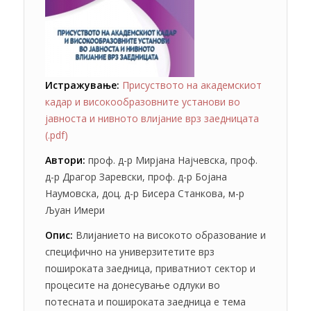
Истражување:
Присуството на академскиот
кадар и високообразовните установи во
јавноста и нивното влијание врз заедницата
(.pdf)
Автори:
проф. д-р Мирјана Најчевска, проф.
д-р Драгор Заревски, проф. д-р Бојана
Наумовска, доц. д-р Бисера Станкова, м-р
Љуан Имери
Опис:
Влијанието на високото образование и
специфично на универзитетите врз
пошироката заедница, приватниот сектор и
процесите на донесување одлуки во
потесната и пошироката заедница е тема