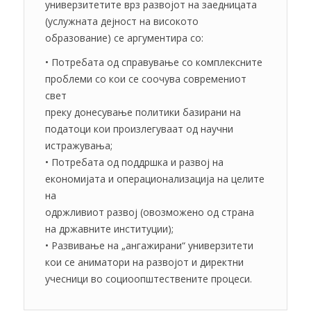
универзитетите врз развојот на заедницата
(услужната дејност на високото
образование) се аргументира со:
• Потребата од справување со комплексните
проблеми со кои се соочува современиот
свет
преку донесување политики базирани на
податоци кои произлегуваат од научни
истражувања;
• Потребата од поддршка и развој на
економијата и операционализација на целите
на
одржливиот развој (овозможено од страна
на државните институции);
• Развивање на „ангажирани“ универзитети
кои се аниматори на развојот и директни
учесници во социоопштествените процеси.