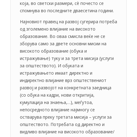
која, во светски размери, сè почесто се
спомнува во последните дваесетина години.
Најновиот правец на развој сугерира потреба
од зголемено влијание на високото
образование. Во оваа смисла веќе не се
зборува само за двете основни мисии на
високото образование (обука и
истражување) туку и за трета мисија (услуги
за општеството). И обуката и
истражувањето имаат директно и
индиректно влијание врз општествениот
развој и развојот на конкретната заедница
(со обука на кадри, нови откритија,
кумулација на знаења,…), меѓутоа,
непосредното влијание најмногу се
остварува преку третата мисија – услуги за
општеството. Потребата од директно и
видливо влијание на високото образование/