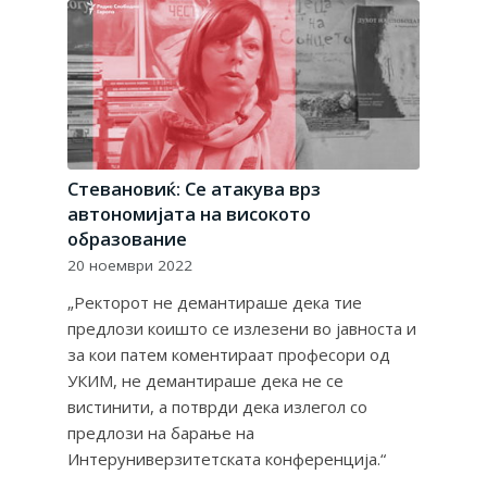
Стевановиќ: Се атакува врз
автономијата на високото
образование
20 ноември 2022
„Ректорот не демантираше дека тие
предлози коишто се излезени во јавноста и
за кои патем коментираат професори од
УКИМ, не демантираше дека не се
вистинити, а потврди дека излегол со
предлози на барање на
Интеруниверзитетската конференција.“