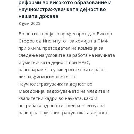
реформи во високото образование и
научноистражувачката дејност во
нашата држава
3 јули 2025
Во ова интервју со професорот д-р Виктор
Стефов од Институтот за хемија на ПМФ
при УКИМ, претседател на Комисија за
следење на условите за работа на научната
и уметничката дејност при НАкС,
разговараме за универзитетските ранг-
листи, финансирањето на
научноистражувачката дејност во
Македонија, задржувањето на младите и
квалитетни кадри во науката, како и
потребата од општествен консензус за
развој на научноистражувачката дејност.