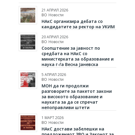
21 АПРИЛ 2026
ВО
Новости
НАкС организира дебата со
кандидатите за ректор на УКИМ
20 АПРИЛ 2026
ВО
Новости
Соопштение за јавност по
средбата на НАкС со
министерката за образование и
наука г-ѓа Весна Јаневска
5 АПРИЛ 2026
ВО
Новости
МОН да ги продолжи
разговорите за пакетот закони
за високото образование и
науката за да се спречат
непоправливи штети
1 МАРТ 2026
ВО
Новости
НАкС достави забелешки на
предложениот ЗВО и Законот за