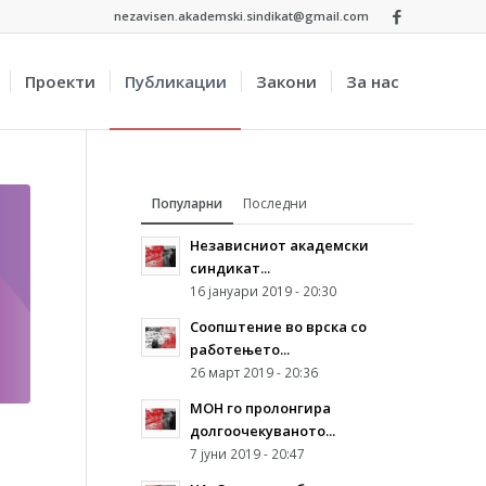
nezavisen.akademski.sindikat@gmail.com
Проекти
Публикации
Закони
За нас
Популарни
Последни
Независниот академски
синдикат...
16 јануари 2019 - 20:30
Соопштение во врска со
работењето...
26 март 2019 - 20:36
МОН го пролонгира
долгоочекуваното...
7 јуни 2019 - 20:47