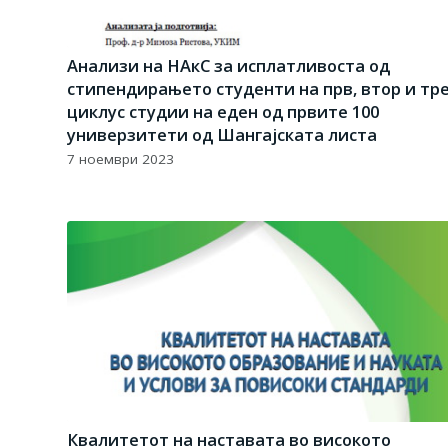
Aнализи на НАкС за исплатливоста од
стипендирањето студенти на прв, втор и тр
циклус студии на еден од првите 100
универзитети од Шангајската листа
7 ноември 2023
Квалитетот на наставата во високото