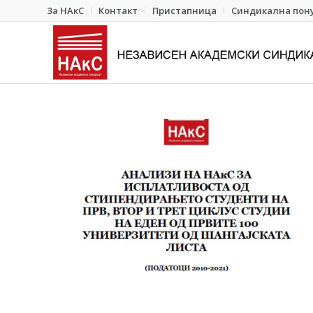
За НАкС
Контакт
Пристапница
Синдикална пон