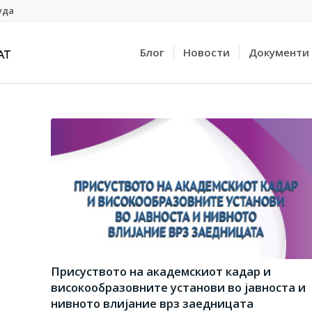
уда
Блог
Новости
Документи
Присуството на академскиот кадар и
високообразовните установи во јавноста и
нивното влијание врз заедницата