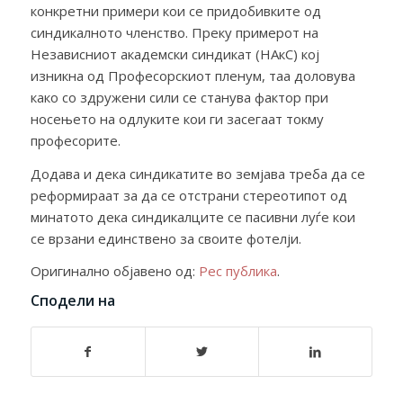
конкретни примери кои се придобивките од
синдикалното членство. Преку примерот на
Независниот академски синдикат (НАкС) кој
изникна од Професорскиот пленум, таа доловува
како со здружени сили се станува фактор при
носењето на одлуките кои ги засегаат токму
професорите.
Додава и дека синдикатите во земјава треба да се
реформираат за да се отстрани стереотипот од
минатото дека синдикалците се пасивни луѓе кои
се врзани единствено за своите фотелји.
Оригинално објавено од:
Рес публика
.
Сподели на