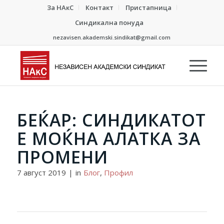
За НАкС
Контакт
Пристапница
Синдикална понуда
nezavisen.akademski.sindikat@gmail.com
БЕЌАР: СИНДИКАТОТ
Е МОЌНА АЛАТКА ЗА
ПРОМЕНИ
7 август 2019
|
in
Блог
,
Профил