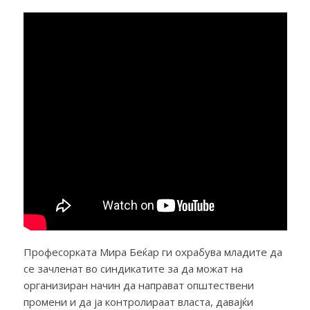
Професорката Мира Беќар ги охрабува младите да
се зачленат во синдикатите за да можат на
организиран начин да направат општествени
промени и да ја контролираат власта, давајќи