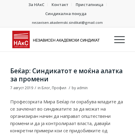
За НАкС
Контакт
Пристапница
Синдикална понуда
nezavisen.akademski.sindikat@gmail.com
Беќар: Синдикатот е моќна алатка
за промени
/
/
7 август 2019
in
Блог
,
Профил
by
admin
Професорката Мира Беќар ги охрабува младите да
се зачленат во синдикатите за да можат на
организиран начин да направат општествени
промени и да ја контролираат власта, давајќи
конкретни примери кои се придобивките од