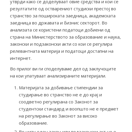
утврди како се доделуваат овие средства и кои се
резултатите од остварениот студиски престој во
странство за пошироката заедница, академската
заедница во државата и бизнис секторот. Во
анализата се користени податоци добиени од
страна на Министерството за образование и наука,
законски и подзаконски акти со кои се регулира
релевантната материја и податоци достапни на
интернет.
Во прилог ви ги споделуваме дел од заклучоците
на кои упатуваат анализираните материјали.
Материјата за добивање стипендии за
студирање во странство не е до крај и
соодветно регулирана со Законот за
студентски стандард и воопшто не е предмет
на регулирање во Законот за високо
образование.
Во ниту еден закон или подзаконски акт не е