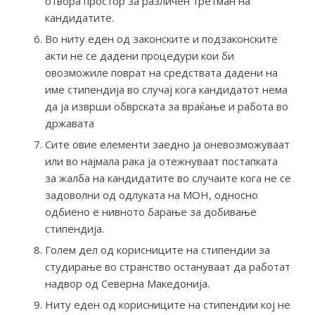
отвора простор за различен третман на
кандидатите.
Во ниту еден од законските и подзаконските
акти не се дадени процедури кои би
овозможиле поврат на средствата дадени на
име стипендија во случај кога кандидатот нема
да ја изврши обврската за враќање и работа во
државата
Сите овие елементи заедно ја оневозможуваат
или во најмала рака ја отежнуваат постапката
за жалба на кандидатите во случаите кога не се
задоволни од одлуката на МОН, односно
одбиено е нивното барање за добивање
стипендија.
Голем дел од корисниците на стипендии за
студирање во странство остануваат да работат
надвор од Северна Македонија.
Ниту еден од корисниците на стипендии кој не