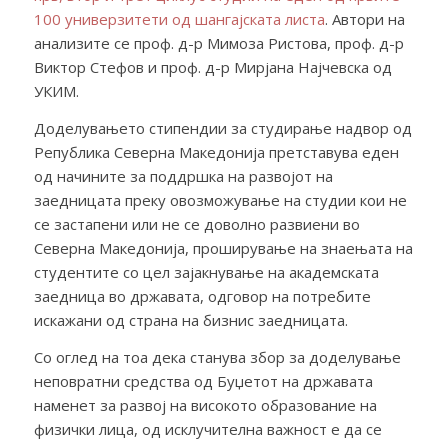
100 универзитети од шангајската листа
. Автори на
анализите се проф. д-р Мимоза Ристова, проф. д-р
Виктор Стефов и проф. д-р Мирјана Најчевска од
УКИМ.
Доделувањето стипендии за студирање надвор од
Република Северна Македонија претставува еден
од начините за поддршка на развојот на
заедницата преку овозможување на студии кои не
се застапени или не се доволно развиени во
Северна Македонија, проширување на знаењата на
студентите со цел зајакнување на академската
заедница во државата, одговор на потребите
искажани од страна на бизнис заедницата.
Со оглед на тоа дека станува збор за доделување
неповратни средства од Буџетот на државата
наменет за развој на високото образование на
физички лица, од исклучителна важност е да се