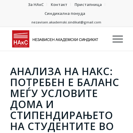
За НАкС
Контакт
Пристапница
Синдикална понуда
nezavisen.akademski.sindikat@gmail.com
АНАЛИЗА НА НАКС:
ПОТРЕБЕН Е БАЛАНС
МЕЃУ УСЛОВИТЕ
ДОМА И
СТИПЕНДИРАЊЕТО
НА СТУДЕНТИТЕ ВО