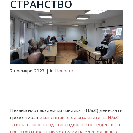
СТРАНСТВО
7 ноември 2023
|
in
Новости
Независниот академски синдикат (НАкС) денеска ги
презентираше
извештаите од анализите на НАкС
за исплатливоста од стипендирањето студенти на
прв, втор и трет циклус студии на еден од првите