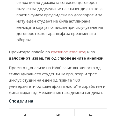
се вратил во државата согласно договорот
склучен за доделување на стипендијата не ја
вратил сумата предвидена во договорот и за
ниту еден студент не била активирана
меницата која ја потпишал при склучување на
договорот како гаранција за преземената
обврска.
Прочитајте повеќе во
краткиот извештај
и во
целосниот извештај од спроведените анализи
.
Проектот „Aнализи на НАкС за исплатливоста од
стипендирањето студенти на прв, втор и трет
циклус студии на еден од првите 100
универзитети од шангајската листа“ е изработен и
финансиран од Независниот академски синдикат.
Сподели на