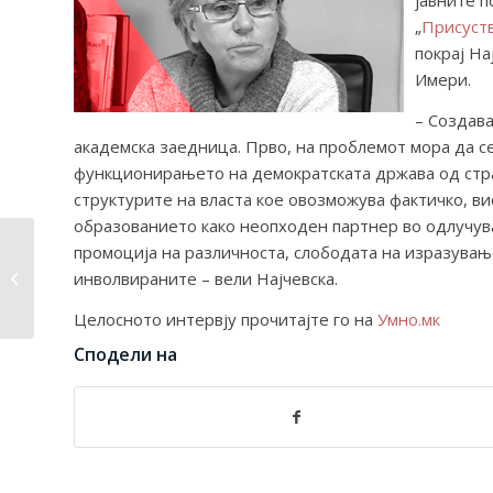
јавните п
„
Присуств
покрај На
Имери.
– Создава
академска заедница. Прво, на проблемот мора да с
функционирањето на демократската држава од стран
структурите на власта кое овозможува фактичко, в
образованието како неопходен партнер во одлучув
промоција на различноста, слободата на изразувањ
Петар Атанасов:
Многу ниско е оценет
инволвираните – вели Најчевска.
квалитетот...
Целосното интервју прочитајте го на
Умно.мк
Сподели на