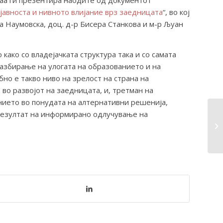
 Таа ги презентира наодите од документот
јавноста и нивното влијание врз заедницата
“, во кој
на Наумовска, доц. д-р Бисера Станкова и м-р Љуан
ако со владејачката структура така и со самата
разбирање на улогата на образованието и на
о е такво ниво на зрелост на страна на
во развојот на заедницата, и, третман на
нието во понудата на алтернативни решенија,
 резултат на информирано одлучување на