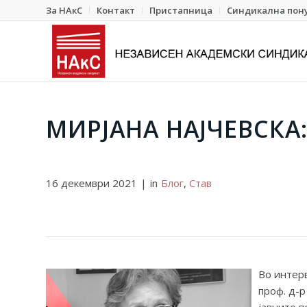
За НАкС
Контакт
Пристапница
Синдикална пон
МИРЈАНА НАЈЧЕВСКА
16 декември 2021
|
in
Блог
,
Став
Во интерв
проф. д-р