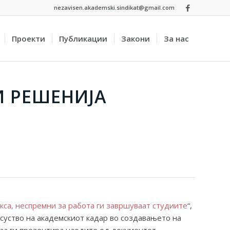
nezavisen.akademski.sindikat@gmail.com
Проекти
Публикации
Закони
За нас
И РЕШЕНИЈА
кса, неспремни за работа ги завршуваат студиите
“,
исуство на академскиот кадар во создавањето на