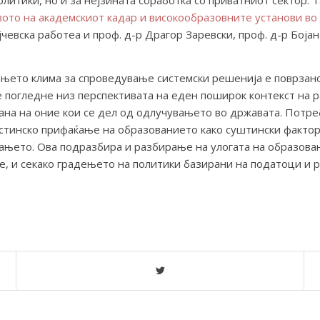
олитики, но и за нејзината соработка со приватниот сектор.
ото на академскиот кадар и високообразовните установи во 
јчевска работеа и проф. д-р Драгор Заревски, проф. д-р Боја
њето клима за спроведување системски решенија е поврзано к
е погледне низ перспективата на еден поширок контекст на 
а на оние кои се дел од одлучувањето во државата. Потребн
истинско прифаќање на образованието како суштински фактор 
ањето. Ова подразбира и разбирање на улогата на образова
е, и секако градењето на политики базирани на податоци и