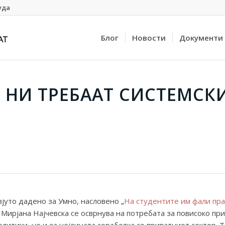
уда
Блог
Новости
Документи
: НИ ТРЕБААТ СИСТЕМСК
јуто дадено за Умно, насловено „
На студентите им фали пра
 Мирјана Најчевска се осврнува на потребата за повисоко пр