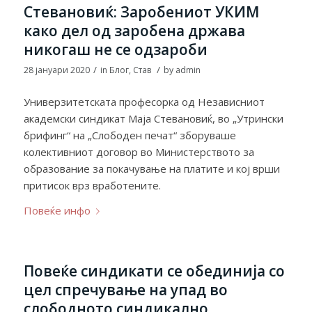
Стевановиќ: Заробениот УКИМ
како дел од заробена држава
никогаш не се одзароби
/
/
28 јануари 2020
in
Блог
,
Став
by
admin
Универзитетската професорка од Независниот
академски синдикат Маја Стевановиќ, во „Утрински
брифинг“ на „Слободен печат“ зборуваше
колективниот договор во Министерството за
образование за покачување на платите и кој врши
притисок врз вработените.
Повеќе инфо
Повеќе синдикати се обединија со
цел спречување на упад во
слободното синдикално