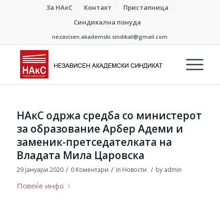
За НАкС
Контакт
Пристапница
Синдикална понуда
nezavisen.akademski.sindikat@gmail.com
НАкС одржа средба со министерот
за образование Арбер Адеми и
заменик-претседателката на
Владата Мила Царовска
/
/
/
29 јануари 2020
0 Коментари
in
Новости
by
admin
Повеќе инфо