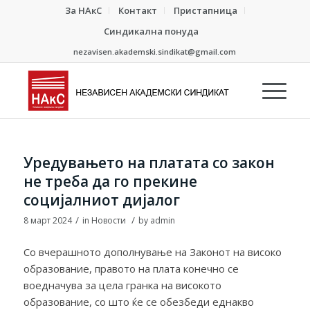
За НАкС
Контакт
Пристапница
Синдикална понуда
nezavisen.akademski.sindikat@gmail.com
Уредувањето на платата со закон
не треба да го прекине
социјалниот дијалог
/
/
8 март 2024
in
Новости
by
admin
Со вчерашното дополнување на Законот на високо
образование, правото на плата конечно се
воедначува за цела гранка на високото
образование, со што ќе се обезбеди еднакво