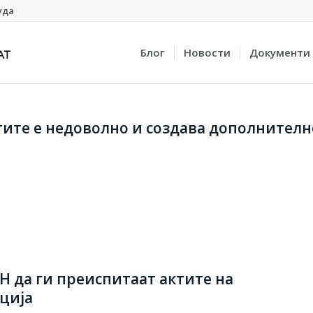
уда
Блог
Новости
Документи
ите е недоволно и создава дополнителн
Н да ги преиспитаат актите на
ција