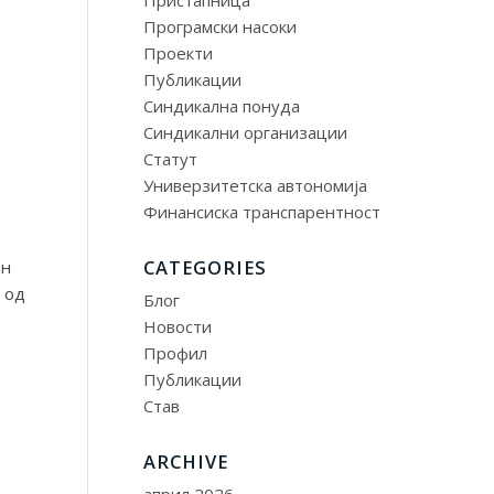
Пристапница
Програмски насоки
Проекти
Публикации
Синдикална понуда
Синдикални организации
Статут
Универзитетска автономија
Финансиска транспарентност
CATEGORIES
ин
 од
Блог
Новости
Профил
Публикации
Став
ARCHIVE