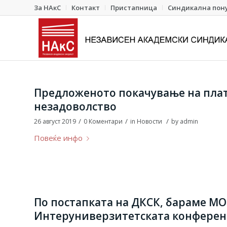
За НАкС
Контакт
Пристапница
Синдикална пон
Предложеното покачување на плат
незадоволство
/
/
/
26 август 2019
0 Коментари
in
Новости
by
admin
Повеќе инфо
По постапката на ДКСК, бараме МО
Интеруниверзитетската конферен