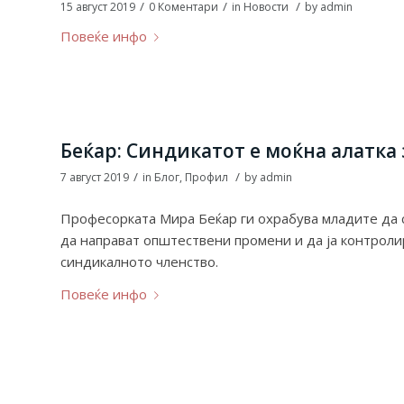
/
/
/
15 август 2019
0 Коментари
in
Новости
by
admin
Повеќе инфо
Беќар: Синдикатот е моќна алатка
/
/
7 август 2019
in
Блог
,
Профил
by
admin
Професорката Мира Беќар ги охрабува младите да с
да направат општествени промени и да ја контроли
синдикалното членство.
Повеќе инфо