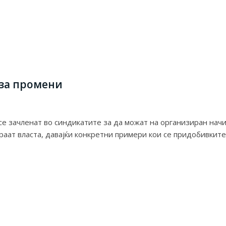
 за промени
е зачленат во синдикатите за да можат на организиран нач
раат власта, давајќи конкретни примери кои се придобивките