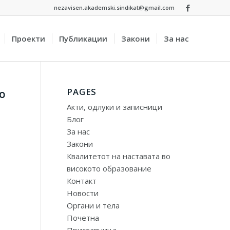
nezavisen.akademski.sindikat@gmail.com
Проекти
Публикации
Закони
За нас
PAGES
о
Акти, одлуки и записници
Блог
За нас
Закони
Квалитетот на наставата во
високото образование
Контакт
Новости
Органи и тела
Почетна